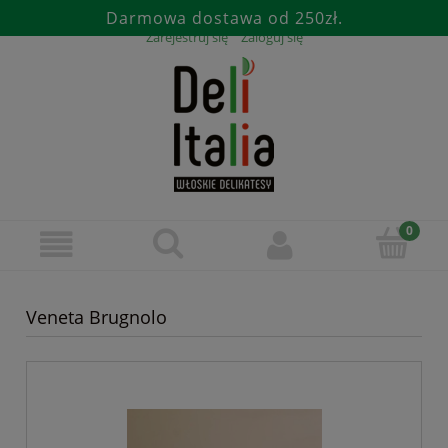
Darmowa dostawa od 250zł.
Zarejestruj się
Zaloguj się
Veneta Brugnolo