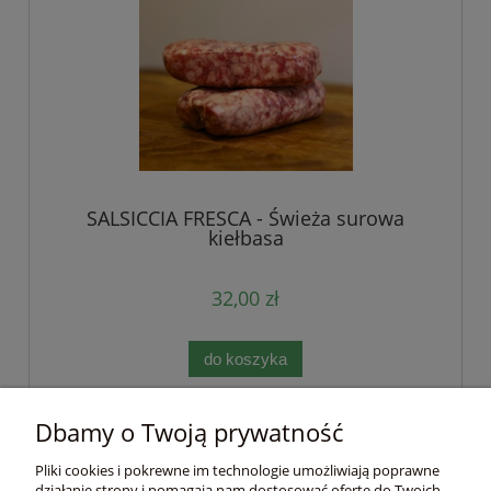
SALSICCIA FRESCA - Świeża surowa
kiełbasa
32,00 zł
do koszyka
Dbamy o Twoją prywatność
Pomoc
Pliki cookies i pokrewne im technologie umożliwiają poprawne
działanie strony i pomagają nam dostosować ofertę do Twoich