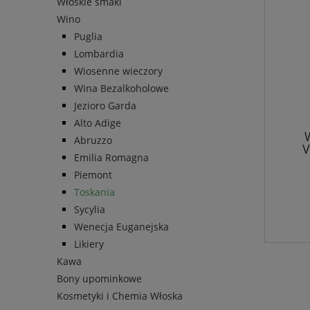
Włoskie smaki
Wino
Puglia
Lombardia
Wiosenne wieczory
Wina Bezalkoholowe
Jezioro Garda
Alto Adige
Abruzzo
V
Emilia Romagna
Piemont
Toskania
Sycylia
Wenecja Euganejska
Likiery
Kawa
Bony upominkowe
Kosmetyki i Chemia Włoska