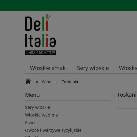
Włoskie smaki
Sery włoskie
Włoski
»
»
Promocje
Wino
Toskania
Toskani
Menu
Sery włoskie
Włoskie wędliny
Piwo
Owoce i warzywa sycylijskie