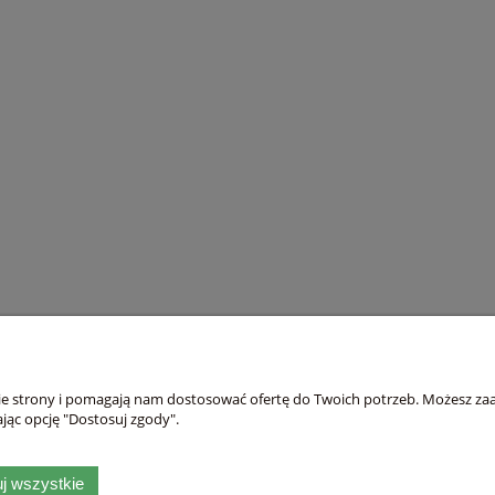
Płatności i dostawa
Informacje
nie strony i pomagają nam dostosować ofertę do Twoich potrzeb. Możesz zaa
Formy płatności
Polityka prywatno
jąc opcję "Dostosuj zgody".
Czas i koszty dostawy
Blog
j wszystkie