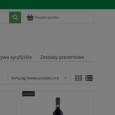
Zarejestruj się
Zaloguj się
Koszyk:
(pusty)
ywa sycylijskie
Zestawy prezentowe
Sortuj wg:
Nazwa produktu A-Z
nowość