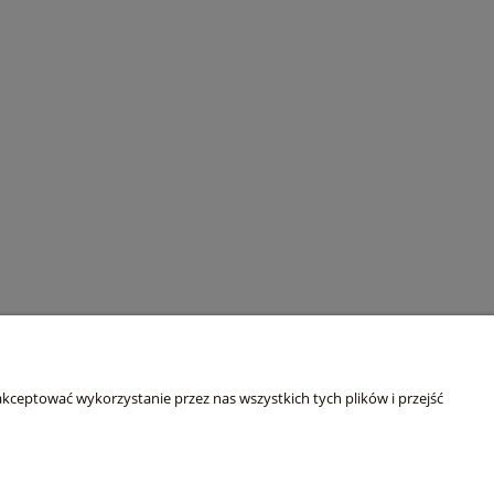
O nas
kceptować wykorzystanie przez nas wszystkich tych plików i przejść
ści
Kontakt i dane firmy
O firmie