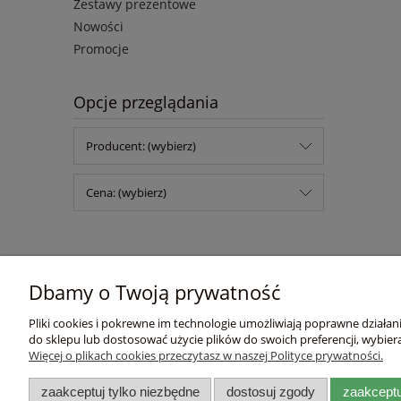
Zestawy prezentowe
Nowości
Promocje
Opcje przeglądania
Producent: (wybierz)
Cena: (wybierz)
Dbamy o Twoją prywatność
Pomoc
Moje konto
Pliki cookies i pokrewne im technologie umożliwiają poprawne działa
Zwroty i reklamacje
Twoje zamówienia
do sklepu lub dostosować użycie plików do swoich preferencji, wybiera
Więcej o plikach cookies przeczytasz w naszej Polityce prywatności.
Regulamin
Ustawienia konta
Przechowalnia
zaakceptuj tylko niezbędne
dostosuj zgody
zaakceptu