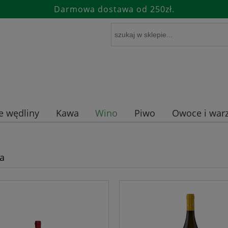
Darmowa dostawa od 250zł.
e wędliny
Kawa
Wino
Piwo
Owoce i warz
a