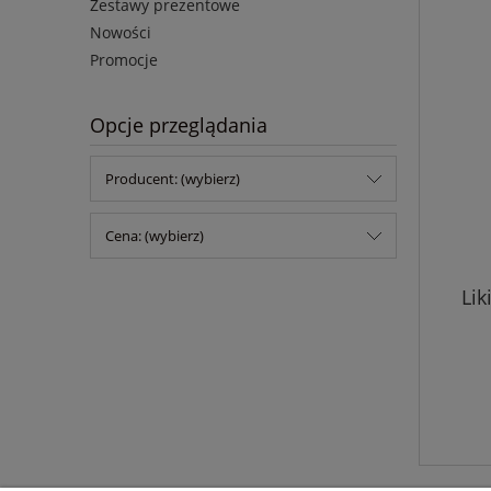
Zestawy prezentowe
Nowości
Promocje
Opcje przeglądania
Producent: (wybierz)
Cena: (wybierz)
Li