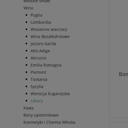
Włoskie smaki
Wino
Puglia
Lombardia
Wiosenne wieczory
Wina Bezalkoholowe
Jezioro Garda
Alto Adige
Abruzzo
Emilia Romagna
Piemont
Bom
Toskania
Sycylia
Wenecja Euganejska
Likiery
Kawa
Bony upominkowe
Kosmetyki i Chemia Włoska