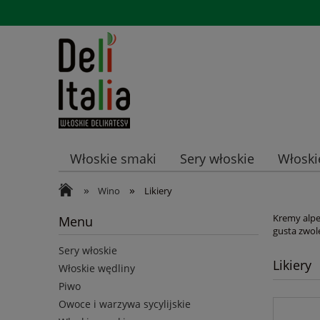
Włoskie smaki
Sery włoskie
Włoski
»
»
Promocje
Wino
Likiery
Kremy alpe
Menu
gusta zwol
Sery włoskie
Likiery
Włoskie wędliny
Piwo
Owoce i warzywa sycylijskie