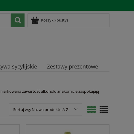
Zarejestruj się
Zaloguj się
Koszyk:
(pusty)
ywa sycylijskie
Zestawy prezentowe
i umiarkowana zawartość alkoholu znakomicie zaspokajają
Sortuj wg:
Nazwa produktu A-Z