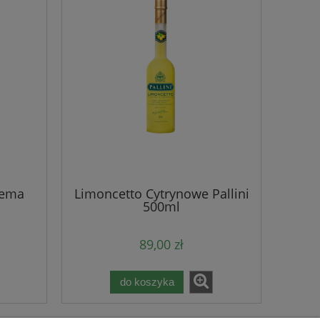
rema
Limoncetto Cytrynowe Pallini
500ml
89,00 zł
do koszyka