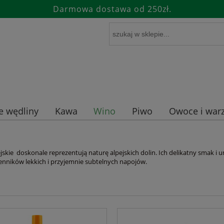
Darmowa dostawa od 250zł.
e wędliny
Kawa
Wino
Piwo
Owoce i warz
jskie doskonale reprezentują naturę alpejskich dolin. Ich delikatny smak 
enników lekkich i przyjemnie subtelnych napojów.