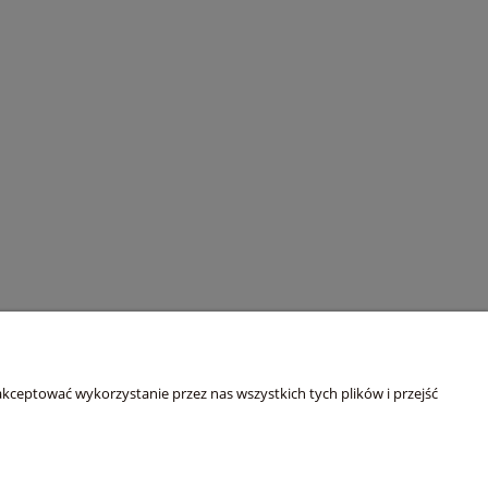
O nas
kceptować wykorzystanie przez nas wszystkich tych plików i przejść
ści
Kontakt i dane firmy
O firmie