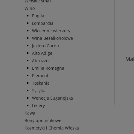
Włoskie smaki
Wino
Puglia
Lombardia
Wiosenne wieczory
Wina Bezalkoholowe
Jezioro Garda
Alto Adige
Mal
Abruzzo
Emilia Romagna
Piemont
Toskania
Sycylia
Wenecja Euganejska
Likiery
Kawa
Bony upominkowe
Kosmetyki i Chemia Włoska