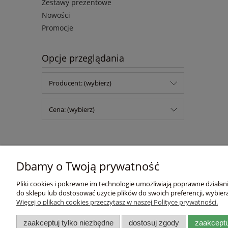
Zestawy prezentowe
Nowości
Promocje
Opcje przeglądania
Producent: (wybierz)
Cena: (wybierz)
Dbamy o Twoją prywatność
Pomoc
Moje konto
Pliki cookies i pokrewne im technologie umożliwiają poprawne działa
Zwroty i reklamacje
Twoje zamówienia
do sklepu lub dostosować użycie plików do swoich preferencji, wybiera
Więcej o plikach cookies przeczytasz w naszej Polityce prywatności.
Regulamin
Ustawienia konta
Przechowalnia
zaakceptuj tylko niezbędne
dostosuj zgody
zaakceptu