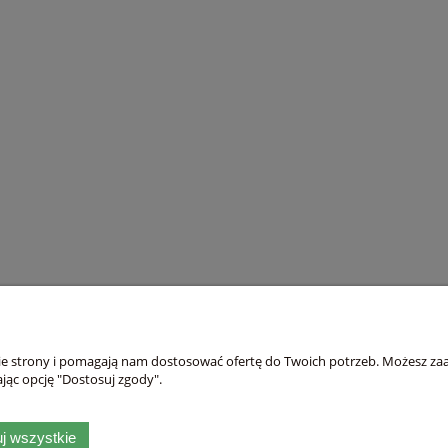
Płatności i dostawa
Informacje
nie strony i pomagają nam dostosować ofertę do Twoich potrzeb. Możesz zaa
Formy płatności
Polityka prywatno
jąc opcję "Dostosuj zgody".
Czas i koszty dostawy
Blog
j wszystkie