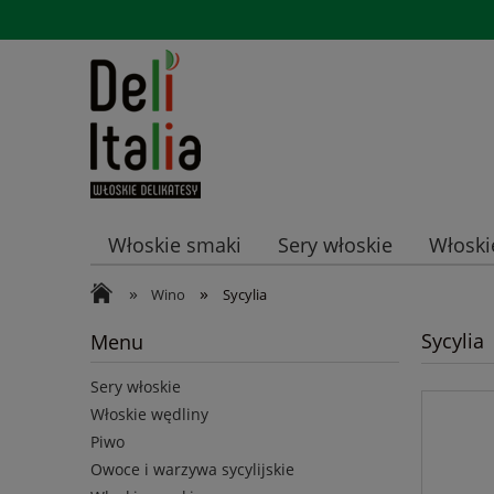
Włoskie smaki
Sery włoskie
Włoski
»
»
Promocje
Wino
Sycylia
Sycylia
Menu
Sery włoskie
Włoskie wędliny
Piwo
Owoce i warzywa sycylijskie