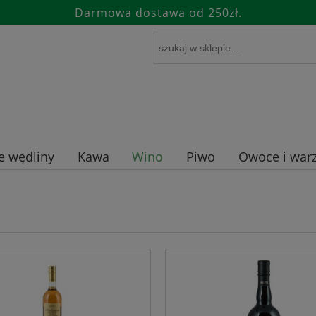
Darmowa dostawa od 250zł.
e wędliny
Kawa
Wino
Piwo
Owoce i warz