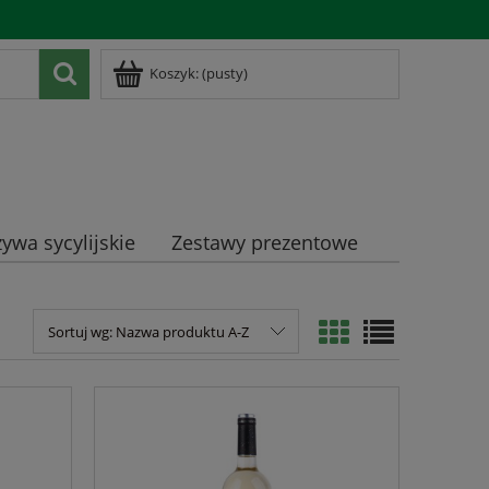
Zarejestruj się
Zaloguj się
Koszyk:
(pusty)
ywa sycylijskie
Zestawy prezentowe
Sortuj wg:
Nazwa produktu A-Z