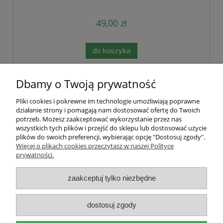
49,00 zł
do koszyka
Dbamy o Twoją prywatność
Pomoc
Pliki cookies i pokrewne im technologie umożliwiają poprawne
działanie strony i pomagają nam dostosować ofertę do Twoich
Moje konto
potrzeb. Możesz zaakceptować wykorzystanie przez nas
wszystkich tych plików i przejść do sklepu lub dostosować użycie
plików do swoich preferencji, wybierając opcję "Dostosuj zgody".
Płatności i dostawa
Więcej o plikach cookies przeczytasz w naszej Polityce
prywatności.
Informacje
zaakceptuj tylko niezbędne
O nas
dostosuj zgody
DEL
I
ITAL
I
A