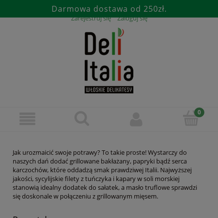
Darmowa dostawa od 250zł.
Zarejestruj się
Zaloguj się
Jak urozmaicić swoje potrawy? To takie proste! Wystarczy do
naszych dań dodać grillowane bakłażany, papryki bądź serca
karczochów, które oddadzą smak prawdziwej Italii. Najwyższej
jakości, sycylijskie filety z tuńczyka i kapary w soli morskiej
stanowią idealny dodatek do sałatek, a masło truflowe sprawdzi
się doskonale w połączeniu z grillowanym mięsem.