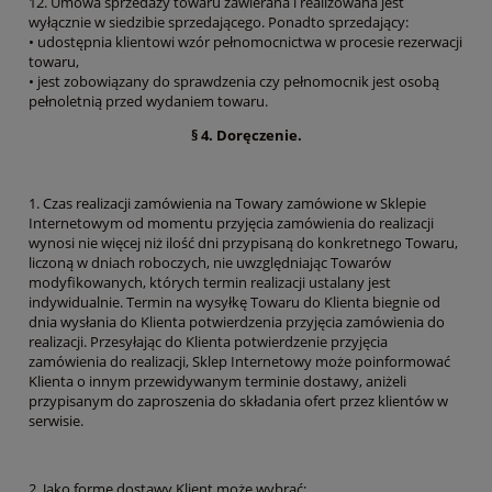
12. Umowa sprzedaży towaru zawierana i realizowana jest
wyłącznie w siedzibie sprzedającego. Ponadto sprzedający:
• udostępnia klientowi wzór pełnomocnictwa w procesie rezerwacji
towaru,
• jest zobowiązany do sprawdzenia czy pełnomocnik jest osobą
pełnoletnią przed wydaniem towaru.
§ 4. Doręczenie.
1. Czas realizacji zamówienia na Towary zamówione w Sklepie
Internetowym od momentu przyjęcia zamówienia do realizacji
wynosi nie więcej niż ilość dni przypisaną do konkretnego Towaru,
liczoną w dniach roboczych, nie uwzględniając Towarów
modyfikowanych, których termin realizacji ustalany jest
indywidualnie. Termin na wysyłkę Towaru do Klienta biegnie od
dnia wysłania do Klienta potwierdzenia przyjęcia zamówienia do
realizacji. Przesyłając do Klienta potwierdzenie przyjęcia
zamówienia do realizacji, Sklep Internetowy może poinformować
Klienta o innym przewidywanym terminie dostawy, aniżeli
przypisanym do zaproszenia do składania ofert przez klientów w
serwisie.
2. Jako formę dostawy Klient może wybrać: