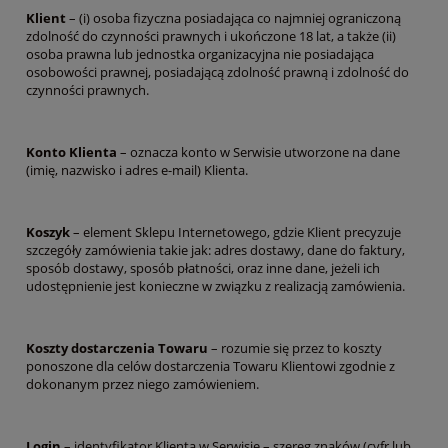
Klient
– (i) osoba fizyczna posiadająca co najmniej ograniczoną
zdolność do czynności prawnych i ukończone 18 lat, a także (ii)
osoba prawna lub jednostka organizacyjna nie posiadająca
osobowości prawnej, posiadającą zdolność prawną i zdolność do
czynności prawnych.
Konto Klienta
– oznacza konto w Serwisie utworzone na dane
(imię, nazwisko i adres e-mail) Klienta.
Koszyk
– element Sklepu Internetowego, gdzie Klient precyzuje
szczegóły zamówienia takie jak: adres dostawy, dane do faktury,
sposób dostawy, sposób płatności, oraz inne dane, jeżeli ich
udostępnienie jest konieczne w związku z realizacją zamówienia.
Koszty dostarczenia Towaru
– rozumie się przez to koszty
ponoszone dla celów dostarczenia Towaru Klientowi zgodnie z
dokonanym przez niego zamówieniem.
Login
– identyfikator Klienta w Serwisie – szereg znaków (cyfr lub