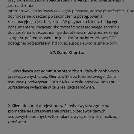
przy Wojewódzkich Inspektoratach Inspekcji Handlowej dostępny
jest na stronie
internetowej:
http://www.uokik.gov.pl/wazne_adresy.php#faq596
. Po
dochodzenie roszczeń po zakończeniu postępowania
reklamacyjnego jest bezpłatne. W przypadku Klienta będącego
konsumentem, chcącego skorzystać z pozasądowego sposobu
dochodzenia roszczeń, istnieje dodatkowo możliwość złożenia
skargi za pośrednictwem unijnej platformy internetowej ODR,
dostępnej pod adresem
http://ec.europa.eu/consumers/odr/
.
§ 7. Dane Klienta.
1. Sprzedawca jest administratorem zbioru danych osobowych
przekazywanych przez Klientów Sklepu Internetowego. Dane
osobowe przekazywane przez Klienta wykorzystywane są przez
Sprzedawcę wyłącznie w celu realizacji zamówień.
2. Klient dokonując rejestracji w Serwisie wyraża zgodę na
gromadzenie i przetwarzanie przez Sprzedawcę danych
osobowych podanych w formularzu, wyłącznie w celu realizacji
zamówień .