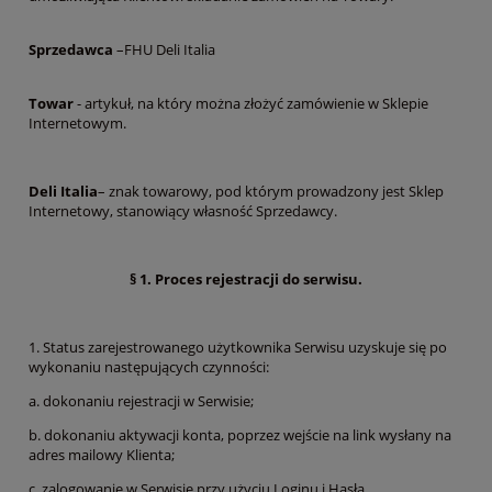
Sprzedawca
–FHU Deli Italia
Towar
- artykuł, na który można złożyć zamówienie w Sklepie
Internetowym.
Deli Italia
– znak towarowy, pod którym prowadzony jest Sklep
Internetowy, stanowiący własność Sprzedawcy.
§ 1. Proces rejestracji do serwisu.
1. Status zarejestrowanego użytkownika Serwisu uzyskuje się po
wykonaniu następujących czynności:
a. dokonaniu rejestracji w Serwisie;
b. dokonaniu aktywacji konta, poprzez wejście na link wysłany na
adres mailowy Klienta;
c. zalogowanie w Serwisie przy użyciu Loginu i Hasła.