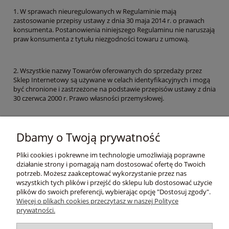
1. W sprawach nieuregulowanych w Regulaminie mają
zastosowanie przepisy ustawy z dnia 30 maja 2014 r. o prawach
konsumenta. Postanowienia niniejszego Regulaminu nie naruszają
praw konsumenta z tytułu niezgodności towaru z umową.
2. Wszystkie nazwy Towarów oferowanych do sprzedaży przez
Sklep Internetowy są używane w celach identyfikacyjnych i mogą
być chronione i zastrzeżone na podstawie przepisów ustawy z dnia
30 czerwca 2000 r. Prawo własności przemysłowej.
Dbamy o Twoją prywatność
Pomoc
Pliki cookies i pokrewne im technologie umożliwiają poprawne
działanie strony i pomagają nam dostosować ofertę do Twoich
Moje konto
potrzeb. Możesz zaakceptować wykorzystanie przez nas
wszystkich tych plików i przejść do sklepu lub dostosować użycie
plików do swoich preferencji, wybierając opcję "Dostosuj zgody".
Płatności i dostawa
Więcej o plikach cookies przeczytasz w naszej Polityce
prywatności.
Informacje