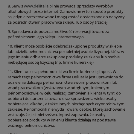
8. Serwis
www.deliitalia.pl
nie prowadzi sprzedaży wyrobów
alkoholowych przez internet. Zamówione w ten sposób produkty
są jedynie zarezerwowane i mogą zostać dostarczone do nabywcy
za pośrednictwem pracownika sklepu, lub osoby trzeciej
9. Sprzedawca dopuszcza możliwość rezerwacji towaru za
pośrednictwem jego sklepu internetowego
10. Klient może osobiście odebrać zakupione produkty w sklepie
lub udzielić pełnomocnictwa pełnoletniej osobie fizycznej, która w
jego imieniu odbierze zakupione produkty ze sklepu lub osobie
niebędącej osobą fizyczną (np. firmie kurierskiej)
11. Klient udziela pełnomocnictwa firmie kurierskiej Inpost. W
ramach tego pełnomocnictwa firma Deli Italia jest uprawniona do
udzielenia dalszego pełnomocnictwa swoim pracownikom lub
współpracownikom (wskazanym w odrębnym, imiennym
pełnomocnictwie) w celu realizacji zamówienia klienta w tym: do
odbioru i dostarczenia towaru oraz sprawdzenia wieku osoby
odbierającej alkohol, a także innych niezbędnych czynności w tym
zakresie. Pełnomocnik nie wyda Towaru osobie, której zachowanie
wskazuje, że jest nietrzeźwa. Inpost zapewnia, że osoby
odbierające produkty w imieniu klienta działają na podstawie
ważnego pełnomocnictwa.