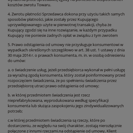
kosztów zwrotu Towaru.
4. Zwrotu płatności Sprzedawca dokona przy użyciu takich samych
sposobów płatności, jakie zostały przez Kupującego
uprzywilejowanego użyte w pierwotnej transakcji, chyba że
Kupujący zgodzi się na inne rozwiązanie, w każdym przypadku
Kupujący nie poniesie żadnych opłat w związku z tym zwrotem
5. Prawo odstąpienia od umowy nie przysługuje konsumentowi w
wypadkach określonych szczegółowo w art. 38 ust. 1 ustawy z dnia
30 maja 2014 r. o prawach konsumenta, m. in. w osobą odniesieniu
do umów:
a. o świadczenie usług, jeżeli przedsiębiorca wykonał w pełni usługę
za wyraźną zgodą konsumenta, który został poinformowany przed
rozpoczęciem świadczenia, że po spełnieniu świadczenia przez
przedsiębiorcę utraci prawo odstąpienia od umowy;
b. w której przedmiotem świadczenia jest rzecz
nieprefabrykowana, wyprodukowana według specyfikacji
konsumenta lub służąca zaspokojeniu jego zindywidualizowanych
potrzeb;
c.w której przedmiotem świadczenia są rzeczy, które po
dostarczeniu, ze względu na swój charakter, zostają nierozłącznie
połączone z innymi rzeczami.na odstąpienie od umowy, Klient