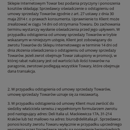
Sklepie Internetowym Towar bez podania przyczyny i ponoszenia
kosztów składając Sprzedawcy oświadczenie o odstąpieniu od
umowy sprzedaży Towarów zgodnie z art. 27 ustawy z dnia 30
maja 2014 r. o prawach konsumenta. Uprawnienie to Klient może
zrealizować w ciągu 14 dni od otrzymania Towaru. Do zachowania
terminu wystarczy wysłanie oświadczenia przed jego upływem. W
przypadku odstąpienia od umowy sprzedaży Towarów w trybie
wskazanym w niniejszym ustępie, Klient jest zobowiązany do
zwrotu Towarów do Sklepu Internetowego w terminie 14 dni od
dnia złożenia oświadczenia o odstąpieniu od umowy sprzedaży
Towarów. Jeżeli zwrot obejmuje Towar zakupiony w promocji, w
której rabat naliczany jest od wartości lub ilości towarów na
paragonie, zwrotowi podlegają wszystkie Towary, które obejmuje
dana transakcja.
2. W przypadku odstąpienia od umowy sprzedaży Towarów,
umowę sprzedaży Towarów uznaje się za niezawartą.
3. W przypadku odstąpienia od umowy Klient musi zwrócić do
siedziby właściciela serwisu z wypełnionym formularzem zwrotu
pod następujący adres: Deli Italia ul. Mackiewicza 17A, 31-214
Kraków lub też mailowo na adres: biuro@deliitalia.pl . Sprzedawca
ponosi koszty zwrotu Towaru wyłącznie w przypadku uprzedniego
wyrażenia przez Sprzedawcę zgody na poniesienie bezpośrednich