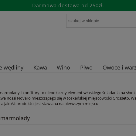
Darmowa dostawa od 250zł.
e wędliny
Kawa
Wino
Piwo
Owoce i warz
rmolady i konfitury to nieodłączny element włoskiego śniadania na słodko
wa Rossi Novaro mieszczącego się w toskańskiej miejscowości Grosseto. Ws
, a jakość produktu jest stawiana na pierwszym miejscu.
i marmolady