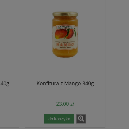
340g
Konfitura z Mango 340g
23,00 zł
do koszyka