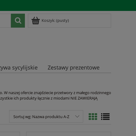
Zarejestruj się
Zaloguj się
Koszyk:
(pusty)
ywa sycylijskie
Zestawy prezentowe
. W naszej ofercie znajdziecie przetwory z małego rodzinnego
zystkie ich produkty łącznie z miodami NIE ZAWIERAJĄ
Sortuj wg:
Nazwa produktu A-Z