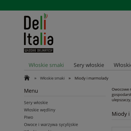
Włoskie smaki
Sery włoskie
Włoski
»
»
Promocje
Włoskie smaki
Miody i marmolady
Owocowe ma
Menu
gospodarst
ulepszaczy
Sery włoskie
Włoskie wędliny
Miody 
Piwo
Owoce i warzywa sycylijskie