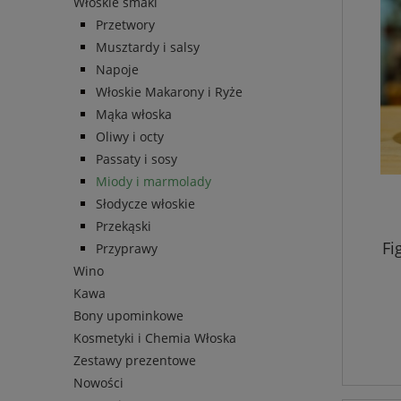
Włoskie smaki
Przetwory
Musztardy i salsy
Napoje
Włoskie Makarony i Ryże
Mąka włoska
Oliwy i octy
Passaty i sosy
Miody i marmolady
Słodycze włoskie
Przekąski
Fi
Przyprawy
Wino
Kawa
Bony upominkowe
Kosmetyki i Chemia Włoska
Zestawy prezentowe
Nowości