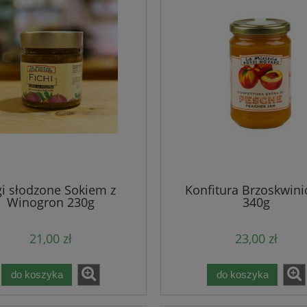
gi słodzone Sokiem z
Konfitura Brzoskwin
Winogron 230g
340g
21,00 zł
23,00 zł
do koszyka
do koszyka