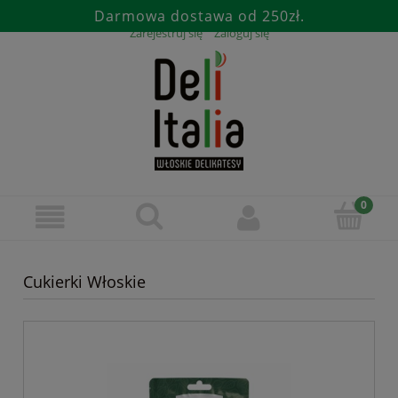
Darmowa dostawa od 250zł.
Zarejestruj się
Zaloguj się
Cukierki Włoskie