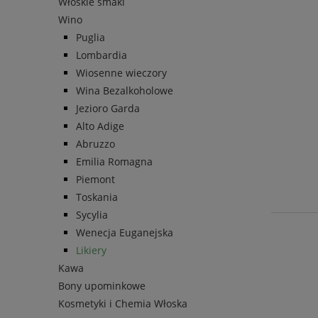
Włoskie smaki
Wino
Puglia
Lombardia
Wiosenne wieczory
Wina Bezalkoholowe
Jezioro Garda
Alto Adige
Abruzzo
Emilia Romagna
Piemont
Toskania
Sycylia
Wenecja Euganejska
Likiery
Kawa
Bony upominkowe
Kosmetyki i Chemia Włoska