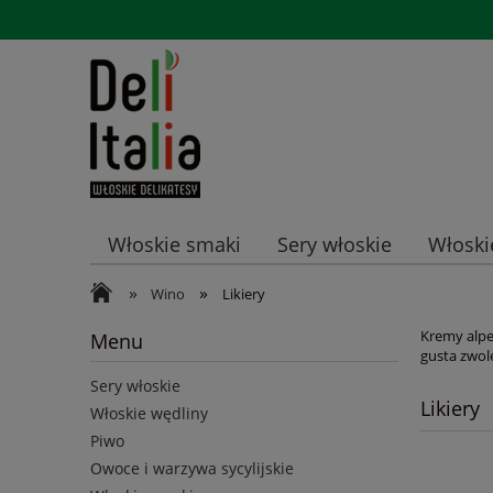
Włoskie smaki
Sery włoskie
Włoski
»
»
Promocje
Wino
Likiery
Kremy alpe
Menu
gusta zwol
Sery włoskie
Likiery
Włoskie wędliny
Piwo
Owoce i warzywa sycylijskie