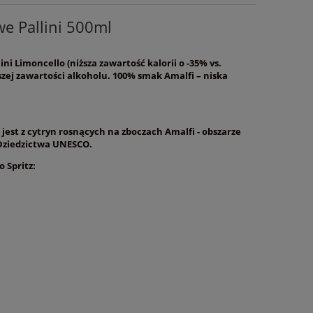
e Pallini 500ml
ni Limoncello (niższa zawartość kalorii o -35% vs.
szej zawartości alkoholu. 100% smak Amalfi – niska
jest z cytryn rosnących na zboczach Amalfi - obszarze
Dziedzictwa UNESCO.
 Spritz: