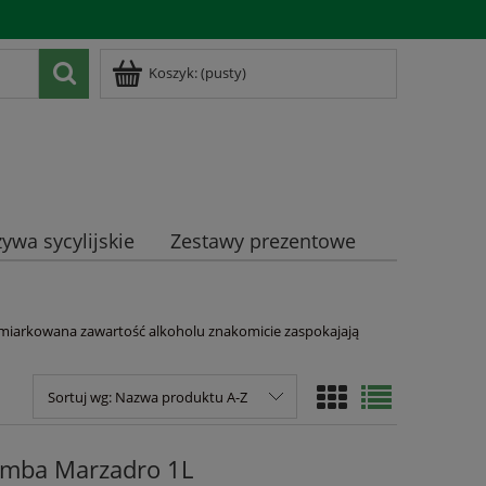
Zarejestruj się
Zaloguj się
Koszyk:
(pusty)
ywa sycylijskie
Zestawy prezentowe
i umiarkowana zawartość alkoholu znakomicie zaspokajają
Sortuj wg:
Nazwa produktu A-Z
omba Marzadro 1L