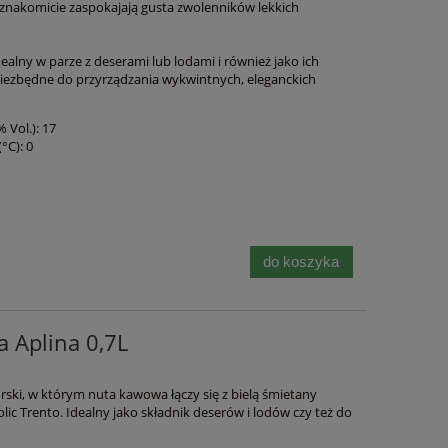
znakomicie zaspokajają gusta zwolenników lekkich
dealny w parze z deserami lub lodami i również jako ich
 niezbędne do przyrządzania wykwintnych, eleganckich
 Vol.): 17
°C): 0
do koszyka
 Aplina 0,7L
ski, w którym nuta kawowa łączy się z bielą śmietany
ic Trento. Idealny jako składnik deserów i lodów czy też do