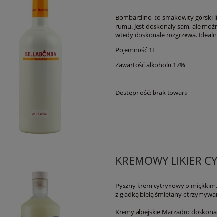
Bombardino to smakowity górski lik
rumu. Jest doskonały sam, ale możn
wtedy doskonale rozgrzewa. Idealn
Pojemność 1L
Zawartość alkoholu 17%
Dostępność:
brak towaru
KREMOWY LIKIER C
Pyszny krem cytrynowy o miękkim, 
z gładką bielą śmietany otrzymywan
Kremy alpejskie Marzadro doskonale