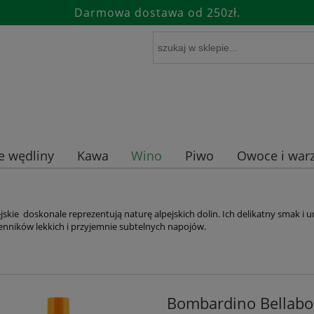
Darmowa dostawa od 250zł.
e wędliny
Kawa
Wino
Piwo
Owoce i warz
jskie doskonale reprezentują naturę alpejskich dolin. Ich delikatny smak 
enników lekkich i przyjemnie subtelnych napojów.
Bombardino Bellab