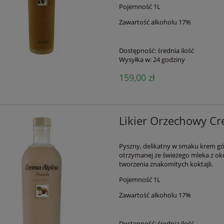
Pojemność 1L
Zawartość alkoholu 17%
Dostępność:
średnia ilość
Wysyłka w:
24 godziny
159,00 zł
Likier Orzechowy Cr
Pyszny, delikatny w smaku krem gór
otrzymanej ze świeżego mleka z okol
tworzenia znakomitych koktajli.
Pojemność 1L
Zawartość alkoholu 17%
Dostępność:
średnia ilość