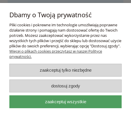
Nie znaleziono produktów spełniających podane kryteria.
Dbamy o Twoją prywatność
Pomoc
Pliki cookies i pokrewne im technologie umożliwiają poprawne
działanie strony i pomagają nam dostosować ofertę do Twoich
Moje konto
potrzeb. Możesz zaakceptować wykorzystanie przez nas
wszystkich tych plików i przejść do sklepu lub dostosować użycie
plików do swoich preferencji, wybierając opcję "Dostosuj zgody".
Płatności i dostawa
Więcej o plikach cookies przeczytasz w naszej Polityce
prywatności.
Informacje
zaakceptuj tylko niezbędne
O nas
dostosuj zgody
DEL
I
ITAL
I
A
zaakceptuj wszystkie
adres:
Mackiewicza 17a 31-214 Kraków, woj.
małopolskie |
e-mail:
biuro@deliitalia.pl
|
tel:
501 435
209
|
NIP:
9451155910
pokaż pełną wersję strony