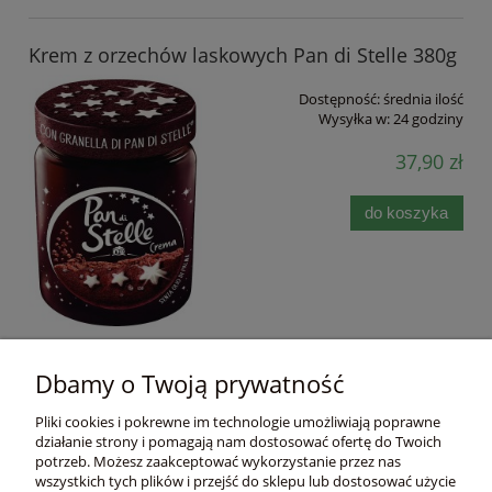
Krem z orzechów laskowych Pan di Stelle 380g
Dostępność:
średnia ilość
Wysyłka w:
24 godziny
37,90 zł
do koszyka
Dbamy o Twoją prywatność
Pomoc
Pliki cookies i pokrewne im technologie umożliwiają poprawne
działanie strony i pomagają nam dostosować ofertę do Twoich
Moje konto
potrzeb. Możesz zaakceptować wykorzystanie przez nas
wszystkich tych plików i przejść do sklepu lub dostosować użycie