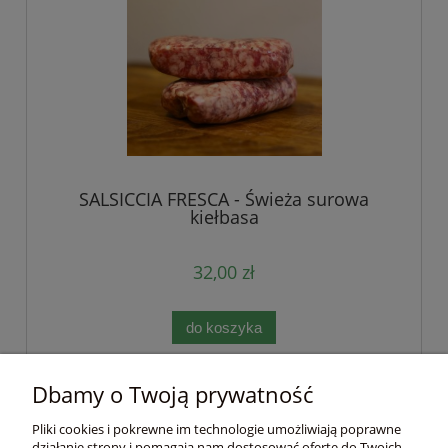
SALSICCIA FRESCA - Świeża surowa
kiełbasa
32,00 zł
do koszyka
Dbamy o Twoją prywatność
Pomoc
Pliki cookies i pokrewne im technologie umożliwiają poprawne
działanie strony i pomagają nam dostosować ofertę do Twoich