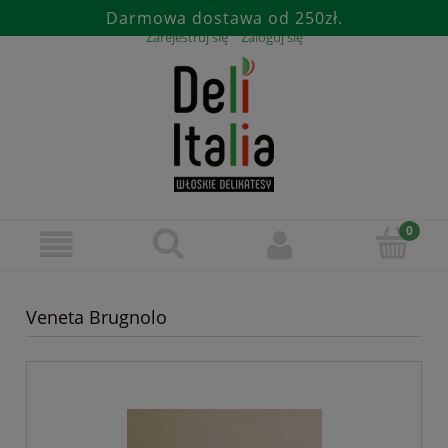
Darmowa dostawa od 250zł.
Zarejestruj się
Zaloguj się
Veneta Brugnolo