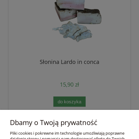
Słonina Lardo in conca
15,90 zł
do koszyka
Dbamy o Twoją prywatność
Pomoc
Pliki cookies i pokrewne im technologie umożliwiają poprawne
działanie strony i pomagają nam dostosować ofertę do Twoich