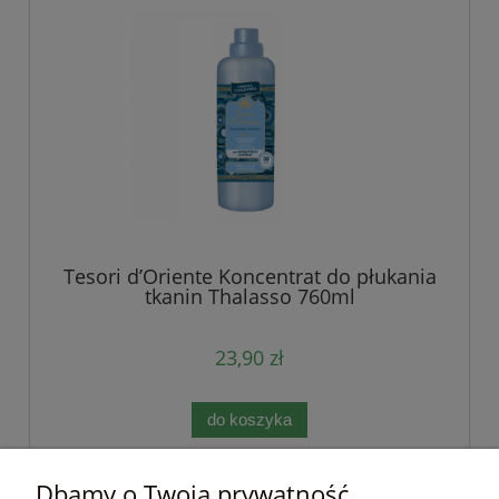
Tesori d’Oriente Koncentrat do płukania
tkanin Thalasso 760ml
23,90 zł
do koszyka
Dbamy o Twoją prywatność