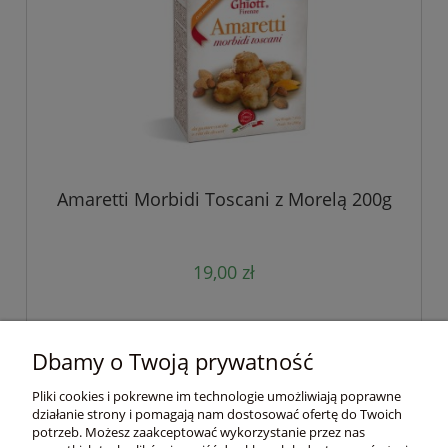
Amaretti Morbidi Toscani z Morelą 200g
19,00 zł
Dbamy o Twoją prywatność
Pomoc
Pliki cookies i pokrewne im technologie umożliwiają poprawne
działanie strony i pomagają nam dostosować ofertę do Twoich
Moje konto
potrzeb. Możesz zaakceptować wykorzystanie przez nas