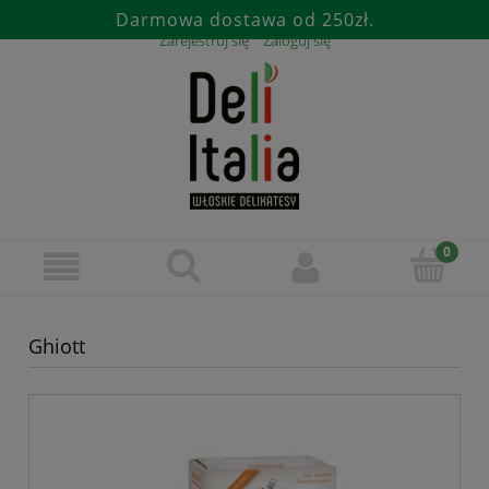
Darmowa dostawa od 250zł.
Zarejestruj się
Zaloguj się
Ghiott