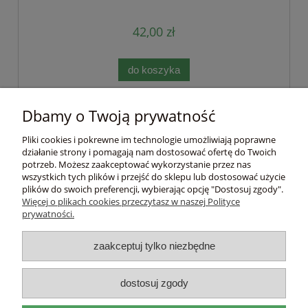
42,00 zł
do koszyka
Dbamy o Twoją prywatność
Pomoc
Pliki cookies i pokrewne im technologie umożliwiają poprawne
działanie strony i pomagają nam dostosować ofertę do Twoich
Moje konto
potrzeb. Możesz zaakceptować wykorzystanie przez nas
wszystkich tych plików i przejść do sklepu lub dostosować użycie
plików do swoich preferencji, wybierając opcję "Dostosuj zgody".
Płatności i dostawa
Więcej o plikach cookies przeczytasz w naszej Polityce
prywatności.
Informacje
zaakceptuj tylko niezbędne
O nas
dostosuj zgody
DEL
I
ITAL
I
A