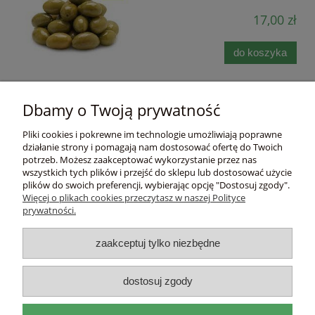
17,00 zł
do koszyka
Dbamy o Twoją prywatność
Pomoc
Pliki cookies i pokrewne im technologie umożliwiają poprawne
działanie strony i pomagają nam dostosować ofertę do Twoich
Moje konto
potrzeb. Możesz zaakceptować wykorzystanie przez nas
wszystkich tych plików i przejść do sklepu lub dostosować użycie
plików do swoich preferencji, wybierając opcję "Dostosuj zgody".
Płatności i dostawa
Więcej o plikach cookies przeczytasz w naszej Polityce
prywatności.
Informacje
zaakceptuj tylko niezbędne
O nas
dostosuj zgody
DEL
I
ITAL
I
A