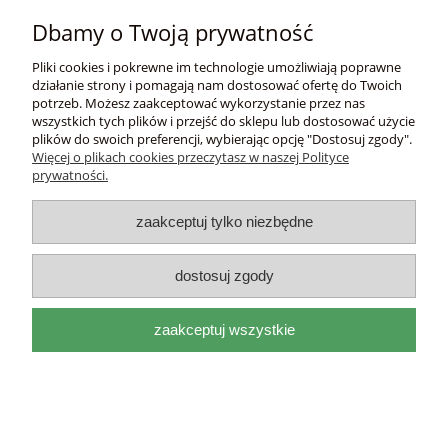
Dbamy o Twoją prywatność
Płatności i dostawa
Pliki cookies i pokrewne im technologie umożliwiają poprawne
Informacje
działanie strony i pomagają nam dostosować ofertę do Twoich
potrzeb. Możesz zaakceptować wykorzystanie przez nas
wszystkich tych plików i przejść do sklepu lub dostosować użycie
O nas
plików do swoich preferencji, wybierając opcję "Dostosuj zgody".
Więcej o plikach cookies przeczytasz w naszej Polityce
prywatności.
DEL
I
ITAL
I
A
adres:
Mackiewicza 17a 31-214 Kraków, woj.
zaakceptuj tylko niezbędne
małopolskie |
e-mail:
biuro@deliitalia.pl
|
tel:
501 435
209
|
NIP:
9451155910
dostosuj zgody
pokaż pełną wersję strony
Sklep internetowy Shoper.pl
zaakceptuj wszystkie