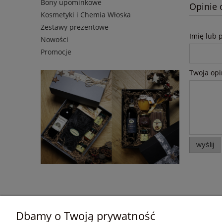
Bony upominkowe
Opinie 
Kosmetyki i Chemia Włoska
Zestawy prezentowe
Imię lub 
Nowości
Promocje
Twoja opi
wyślij
Dbamy o Twoją prywatność
Pomoc
Moje konto