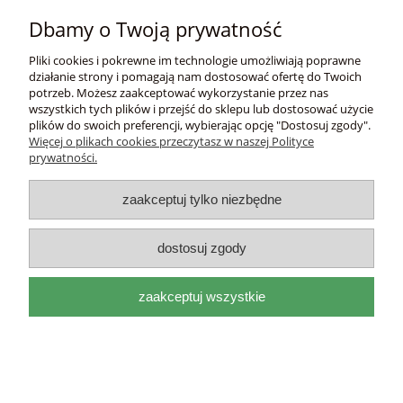
Płatności i dostawa
Dbamy o Twoją prywatność
Informacje
Pliki cookies i pokrewne im technologie umożliwiają poprawne
działanie strony i pomagają nam dostosować ofertę do Twoich
potrzeb. Możesz zaakceptować wykorzystanie przez nas
O nas
wszystkich tych plików i przejść do sklepu lub dostosować użycie
plików do swoich preferencji, wybierając opcję "Dostosuj zgody".
Więcej o plikach cookies przeczytasz w naszej Polityce
DEL
I
ITAL
I
A
prywatności.
adres:
Mackiewicza 17a 31-214 Kraków, woj.
małopolskie |
e-mail:
biuro@deliitalia.pl
|
tel:
501 435
zaakceptuj tylko niezbędne
209
|
NIP:
9451155910
pokaż pełną wersję strony
dostosuj zgody
Sklep internetowy Shoper.pl
zaakceptuj wszystkie