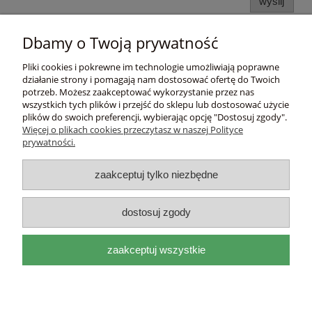
wyślij
Dbamy o Twoją prywatność
Pomoc
Pliki cookies i pokrewne im technologie umożliwiają poprawne
działanie strony i pomagają nam dostosować ofertę do Twoich
Moje konto
potrzeb. Możesz zaakceptować wykorzystanie przez nas
wszystkich tych plików i przejść do sklepu lub dostosować użycie
plików do swoich preferencji, wybierając opcję "Dostosuj zgody".
Płatności i dostawa
Więcej o plikach cookies przeczytasz w naszej Polityce
prywatności.
Informacje
zaakceptuj tylko niezbędne
O nas
dostosuj zgody
DEL
I
ITAL
I
A
zaakceptuj wszystkie
adres:
Mackiewicza 17a 31-214 Kraków, woj.
małopolskie |
e-mail:
biuro@deliitalia.pl
|
tel:
501 435
209
|
NIP:
9451155910
pokaż pełną wersję strony