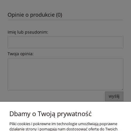
Opinie o produkcie (0)
Imię lub pseudonim:
Twoja opinia:
wyślij
Dbamy o Twoją prywatność
Pomoc
Pliki cookies i pokrewne im technologie umożliwiają poprawne
działanie strony i pomagają nam dostosować ofertę do Twoich