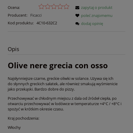
Ocena:
zapytaj o produkt
Producent:
Ficacci
poleć znajomemu
Kod produktu:
4C10-632C2
dodaj opinię
Opis
Olive nere grecia con osso
Najsłynniejsze czarne, greckie oliwki w solance. Używa się ich
do słynnych greckich sałatek, ale również smakują wyśmienicie
jako przekąski. Bardzo dobre do pizzy.
Przechowywać w chłodnym miejscu z dala od źródeł ciepła, po
otwarciu przechowywać w lodówce w temperaturze +4°C / +8°C i
spożyć w krótkim okresie czasu.
Kraj pochodzenia:
Włochy