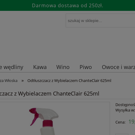
Darmowa dostawa od 250zł.
e wędliny
Kawa
Wino
Piwo
Owoce i warz
»
za Włoska
Odtłuszczacz z Wybielaczem ChanteClair 625ml
czacz z Wybielaczem ChanteClair 625ml
Dostępnoś
Wysyłka w
19
Cena: