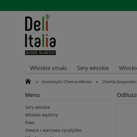
Włoskie smaki
Sery włoskie
Włoski
»
»
Promocje
Kosmetyki i Chemia Włoska
Chemia Gospodarc
Menu
Odtłusz
Sery włoskie
Włoskie wędliny
Piwo
Owoce i warzywa sycylijskie