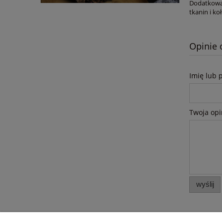
Dodatkowa 
tkanin i ko
Opinie 
Imię lub 
Twoja opi
wyślij