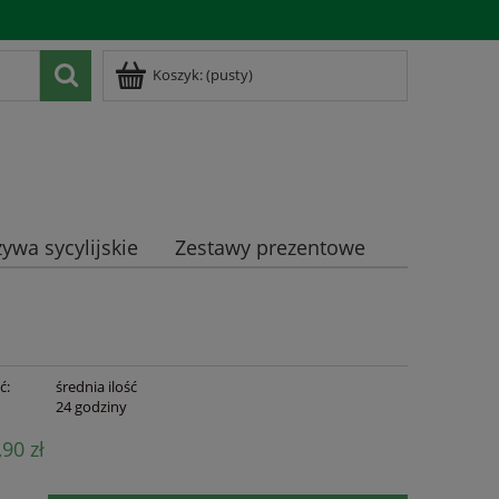
Zarejestruj się
Zaloguj się
Koszyk:
(pusty)
ywa sycylijskie
Zestawy prezentowe
ć:
średnia ilość
:
24 godziny
,90 zł