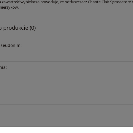
zawartość wybielacza powoduje, że odtłuszczacz Chante Clair Sgrassatore 
łnierzyków.
o produkcie (0)
pseudonim:
nia: