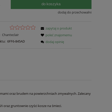
do koszyka
.
dodaj do przechowalni
zapytaj o produkt
:
Chanteclair
poleć znajomemu
ktu:
6FF6-845AD
dodaj opinię
plamami oraz brudem na powierzchniach zmywalnych. Zalecany
 oraz gruntownie czyści kosze na śmieci.