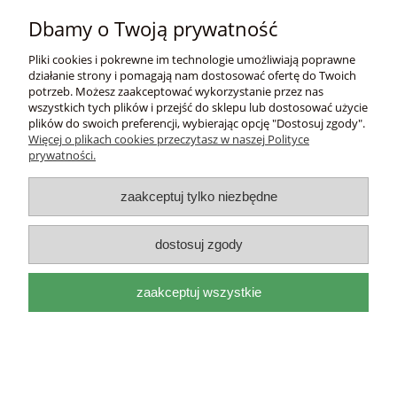
Płatności i dostawa
Dbamy o Twoją prywatność
Informacje
Pliki cookies i pokrewne im technologie umożliwiają poprawne
działanie strony i pomagają nam dostosować ofertę do Twoich
potrzeb. Możesz zaakceptować wykorzystanie przez nas
O nas
wszystkich tych plików i przejść do sklepu lub dostosować użycie
plików do swoich preferencji, wybierając opcję "Dostosuj zgody".
Więcej o plikach cookies przeczytasz w naszej Polityce
DEL
I
ITAL
I
A
prywatności.
adres:
Mackiewicza 17a 31-214 Kraków, woj.
małopolskie |
e-mail:
biuro@deliitalia.pl
|
tel:
501 435
zaakceptuj tylko niezbędne
209
|
NIP:
9451155910
pokaż pełną wersję strony
dostosuj zgody
Sklep internetowy Shoper.pl
zaakceptuj wszystkie