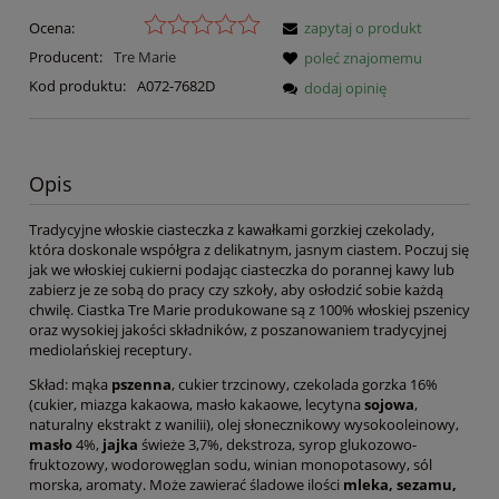
Ocena:
zapytaj o produkt
Producent:
Tre Marie
poleć znajomemu
Kod produktu:
A072-7682D
dodaj opinię
Opis
Tradycyjne włoskie ciasteczka z kawałkami gorzkiej czekolady,
która doskonale współgra z delikatnym, jasnym ciastem. Poczuj się
jak we włoskiej cukierni podając ciasteczka do porannej kawy lub
zabierz je ze sobą do pracy czy szkoły, aby osłodzić sobie każdą
chwilę. Ciastka Tre Marie produkowane są z 100% włoskiej pszenicy
oraz wysokiej jakości składników, z poszanowaniem tradycyjnej
mediolańskiej receptury.
Skład: mąka
pszenna
, cukier trzcinowy, czekolada gorzka 16%
(cukier, miazga kakaowa, masło kakaowe, lecytyna
sojowa
,
naturalny ekstrakt z wanilii), olej słonecznikowy wysokooleinowy,
masło
4%,
jajka
świeże 3,7%, dekstroza, syrop glukozowo-
fruktozowy, wodorowęglan sodu, winian monopotasowy, sól
morska, aromaty. Może zawierać śladowe ilości
mleka, sezamu,