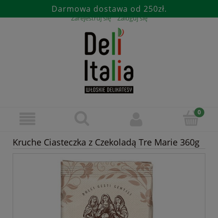
Darmowa dostawa od 250zł.
Zarejestruj się
Zaloguj się
Kruche Ciasteczka z Czekoladą Tre Marie 360g