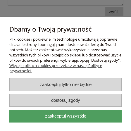
wyślij
Dbamy o Twoją prywatność
Pomoc
Pliki cookies i pokrewne im technologie umożliwiają poprawne
działanie strony i pomagają nam dostosować ofertę do Twoich
Moje konto
potrzeb. Możesz zaakceptować wykorzystanie przez nas
wszystkich tych plików i przejść do sklepu lub dostosować użycie
plików do swoich preferencji, wybierając opcję "Dostosuj zgody".
Płatności i dostawa
Więcej o plikach cookies przeczytasz w naszej Polityce
prywatności.
Informacje
zaakceptuj tylko niezbędne
O nas
dostosuj zgody
DEL
I
ITAL
I
A
zaakceptuj wszystkie
adres:
Mackiewicza 17a 31-214 Kraków, woj.
małopolskie |
e-mail:
biuro@deliitalia.pl
|
tel:
501 435
209
|
NIP:
9451155910