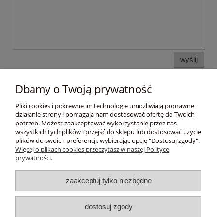
wyślij
Dbamy o Twoją prywatność
Pomoc
Pliki cookies i pokrewne im technologie umożliwiają poprawne
działanie strony i pomagają nam dostosować ofertę do Twoich
Moje konto
potrzeb. Możesz zaakceptować wykorzystanie przez nas
wszystkich tych plików i przejść do sklepu lub dostosować użycie
plików do swoich preferencji, wybierając opcję "Dostosuj zgody".
Płatności i dostawa
Więcej o plikach cookies przeczytasz w naszej Polityce
prywatności.
Informacje
zaakceptuj tylko niezbędne
O nas
dostosuj zgody