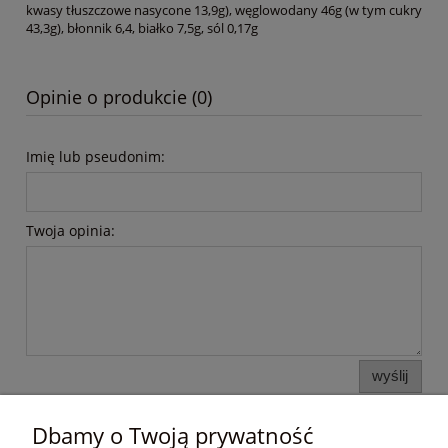
kwasy tłuszczowe nasycone 13,9g), węglowodany 46g (w tym cukry
43,3g), błonnik 6,4, białko 7,5g, sól 0,17g
Opinie o produkcie (0)
Imię lub pseudonim:
Twoja opinia:
wyślij
Dbamy o Twoją prywatność