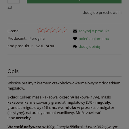
szt.
dodaj do przechowalni
Ocena:
zapytaj o produkt
Producent:
Perugina
poleć znajomemu
Kod produktu:
A29E-7470F
dodaj opinię
Opis
Włoskie praliny z kremem czekoladowo-karmelowym z dodatkiem
migdałów.
Skład:
Cukier, masa kakaowa,
orzechy
laskowe (17%), masło
kakaowe, karmelizowany granulat migdałowy (5%),
migdały
,
granulat migdałowy (5%),
masło
,
mleko
w proszku, emulgator
(lecytyny), naturalny aromat waniliowy. Może zawierać
inne
orzechy
.
Wartość odżywcza w 100g:
Energia 556kcal, tłuszcz 36,2g (w tym