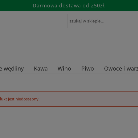
Darmowa dostawa od 250zł.
e wędliny
Kawa
Wino
Piwo
Owoce i warz
ukt jest niedostępny.