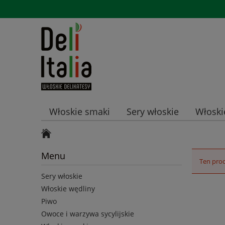
Włoskie smaki
Sery włoskie
Włoski
Promocje
Menu
Ten prod
Sery włoskie
Włoskie wędliny
Piwo
Owoce i warzywa sycylijskie