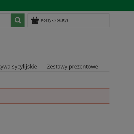
Zarejestruj się
Zaloguj się
Koszyk:
(pusty)
ywa sycylijskie
Zestawy prezentowe