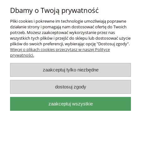
Płatności i dostawa
Dbamy o Twoją prywatność
Informacje
Pliki cookies i pokrewne im technologie umożliwiają poprawne
działanie strony i pomagają nam dostosować ofertę do Twoich
potrzeb. Możesz zaakceptować wykorzystanie przez nas
O nas
wszystkich tych plików i przejść do sklepu lub dostosować użycie
plików do swoich preferencji, wybierając opcję "Dostosuj zgody".
Więcej o plikach cookies przeczytasz w naszej Polityce
DEL
I
ITAL
I
A
prywatności.
adres:
Mackiewicza 17a 31-214 Kraków, woj.
małopolskie |
e-mail:
biuro@deliitalia.pl
|
tel:
501 435
zaakceptuj tylko niezbędne
209
|
NIP:
9451155910
pokaż pełną wersję strony
dostosuj zgody
Sklep internetowy Shoper.pl
zaakceptuj wszystkie