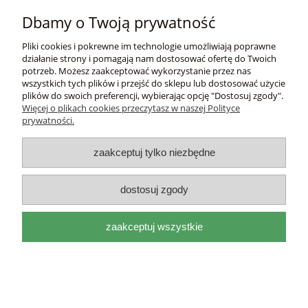
Płatności i dostawa
Dbamy o Twoją prywatność
Informacje
Pliki cookies i pokrewne im technologie umożliwiają poprawne
działanie strony i pomagają nam dostosować ofertę do Twoich
potrzeb. Możesz zaakceptować wykorzystanie przez nas
O nas
wszystkich tych plików i przejść do sklepu lub dostosować użycie
plików do swoich preferencji, wybierając opcję "Dostosuj zgody".
Więcej o plikach cookies przeczytasz w naszej Polityce
DEL
I
ITAL
I
A
prywatności.
adres:
Mackiewicza 17a 31-214 Kraków, woj.
małopolskie |
e-mail:
biuro@deliitalia.pl
|
tel:
501 435
zaakceptuj tylko niezbędne
209
|
NIP:
9451155910
pokaż pełną wersję strony
dostosuj zgody
Sklep internetowy Shoper.pl
zaakceptuj wszystkie