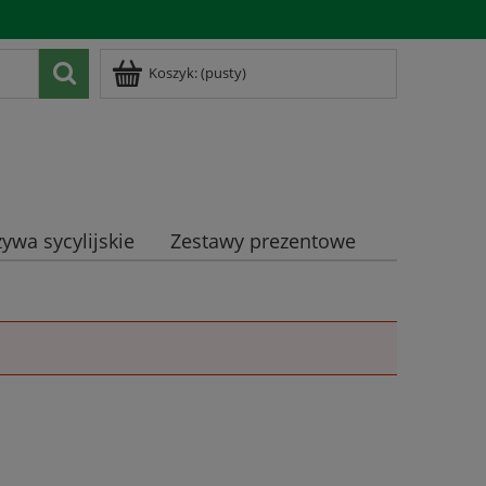
Zarejestruj się
Zaloguj się
Koszyk:
(pusty)
ywa sycylijskie
Zestawy prezentowe