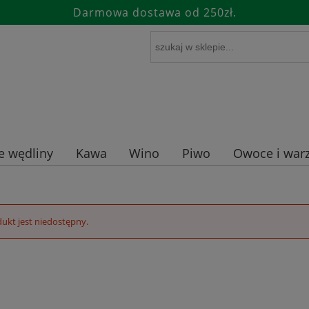
Darmowa dostawa od 250zł.
e wędliny
Kawa
Wino
Piwo
Owoce i warz
ukt jest niedostępny.