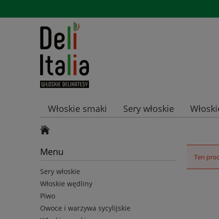
Włoskie smaki
Sery włoskie
Włoski
Promocje
Menu
Ten prod
Sery włoskie
Włoskie wędliny
Piwo
Owoce i warzywa sycylijskie