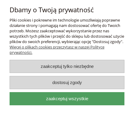
Płatności i dostawa
Dbamy o Twoją prywatność
Informacje
Pliki cookies i pokrewne im technologie umożliwiają poprawne
działanie strony i pomagają nam dostosować ofertę do Twoich
potrzeb. Możesz zaakceptować wykorzystanie przez nas
O nas
wszystkich tych plików i przejść do sklepu lub dostosować użycie
plików do swoich preferencji, wybierając opcję "Dostosuj zgody".
Więcej o plikach cookies przeczytasz w naszej Polityce
DEL
I
ITAL
I
A
prywatności.
adres:
Mackiewicza 17a 31-214 Kraków, woj.
małopolskie |
e-mail:
biuro@deliitalia.pl
|
tel:
501 435
zaakceptuj tylko niezbędne
209
|
NIP:
9451155910
pokaż pełną wersję strony
dostosuj zgody
Sklep internetowy Shoper.pl
zaakceptuj wszystkie