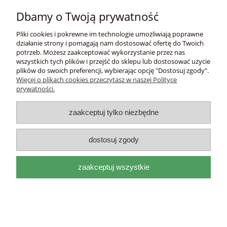
Płatności i dostawa
Dbamy o Twoją prywatność
Informacje
Pliki cookies i pokrewne im technologie umożliwiają poprawne
działanie strony i pomagają nam dostosować ofertę do Twoich
potrzeb. Możesz zaakceptować wykorzystanie przez nas
O nas
wszystkich tych plików i przejść do sklepu lub dostosować użycie
plików do swoich preferencji, wybierając opcję "Dostosuj zgody".
Więcej o plikach cookies przeczytasz w naszej Polityce
DEL
I
ITAL
I
A
prywatności.
adres:
Mackiewicza 17a 31-214 Kraków, woj.
małopolskie |
e-mail:
biuro@deliitalia.pl
|
tel:
501 435
zaakceptuj tylko niezbędne
209
|
NIP:
9451155910
pokaż pełną wersję strony
dostosuj zgody
Sklep internetowy Shoper.pl
zaakceptuj wszystkie