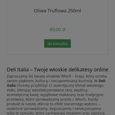
Oliwa Truflowa 250ml
49,00 zł
do koszyka
Deli Italia – Twoje włoskie delikatesy online
Zapraszamy do świata smaków Włoch – kraju, który urzeka
swoim pięknem, kulturą i niezapomnianą kuchnią. W
Deli
Italia
chcemy przybliżyć Ci autentyczny klimat włoskiego
stołu, oferując wyselekcjonowane sery, wędliny,
aromatyczną kawę, wyjątkowe makarony oraz tradycyjne
przetwory, które sprowadzamy prosto z Włoch. Każdy
produkt w naszej ofercie to efekt starannego wyboru –
osobiście sprowadzamy, degustujemy i selekcjonujemy
tylko te specjały, które zachwycają smakiem oraz jakością.