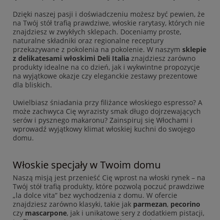
Dzięki naszej pasji i doświadczeniu możesz być pewien, że
na Twój stół trafią prawdziwe, włoskie rarytasy, których nie
znajdziesz w zwykłych sklepach. Doceniamy proste,
naturalne składniki oraz regionalne receptury
przekazywane z pokolenia na pokolenie. W naszym
sklepie
z delikatesami włoskimi Deli Italia
znajdziesz zarówno
produkty idealne na co dzień, jak i wykwintne propozycje
na wyjątkowe okazje czy eleganckie zestawy prezentowe
dla bliskich.
Uwielbiasz śniadania przy filiżance włoskiego espresso? A
może zachwyca Cię wyrazisty smak długo dojrzewających
serów i pysznego makaronu? Zainspiruj się Włochami i
wprowadź wyjątkowy klimat włoskiej kuchni do swojego
domu.
Włoskie specjały w Twoim domu
Naszą misją jest przenieść Cię wprost na włoski rynek – na
Twój stół trafią produkty, które pozwolą poczuć prawdziwe
„la dolce vita” bez wychodzenia z domu. W ofercie
znajdziesz zarówno klasyki, takie jak
parmezan
,
pecorino
czy
mascarpone
, jak i unikatowe sery z dodatkiem pistacji,