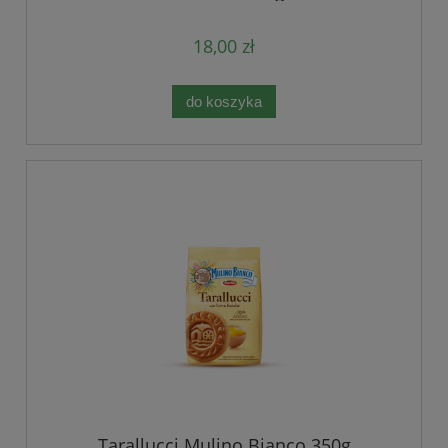
18,00 zł
do koszyka
Tarallucci Mulino Bianco 350g