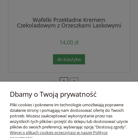
Wafelki Przekładne Kremem
Czekoladowym z Orzeszkami Laskowymi
140g Tre Marie
14,00 zł
do koszyka
«
1
2
»
Dbamy o Twoją prywatność
Pomoc
Pliki cookies i pokrewne im technologie umożliwiają poprawne
działanie strony i pomagają nam dostosować ofertę do Twoich
Moje konto
potrzeb. Możesz zaakceptować wykorzystanie przez nas
wszystkich tych plików i przejść do sklepu lub dostosować użycie
plików do swoich preferencji, wybierając opcję "Dostosuj zgody".
Płatności i dostawa
Więcej o plikach cookies przeczytasz w naszej Polityce