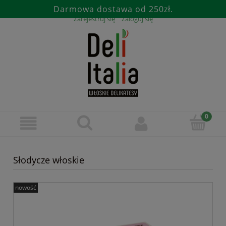
Darmowa dostawa od 250zł.
Zarejestruj się
Zaloguj się
Słodycze włoskie
nowość