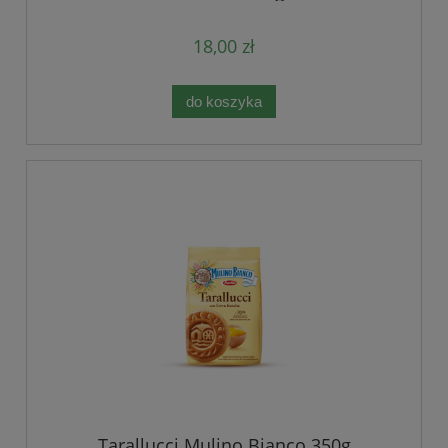
18,00 zł
do koszyka
Tarallucci Mulino Bianco 350g