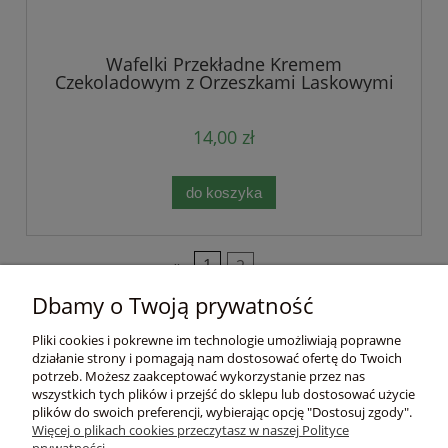
Wafelki Przekładne Kremem
Czekoladowym z Orzeszkami Laskowymi
140g Tre Marie
14,00 zł
do koszyka
«
1
2
»
Dbamy o Twoją prywatność
Pomoc
Pliki cookies i pokrewne im technologie umożliwiają poprawne
działanie strony i pomagają nam dostosować ofertę do Twoich
Moje konto
potrzeb. Możesz zaakceptować wykorzystanie przez nas
wszystkich tych plików i przejść do sklepu lub dostosować użycie
plików do swoich preferencji, wybierając opcję "Dostosuj zgody".
Płatności i dostawa
Więcej o plikach cookies przeczytasz w naszej Polityce