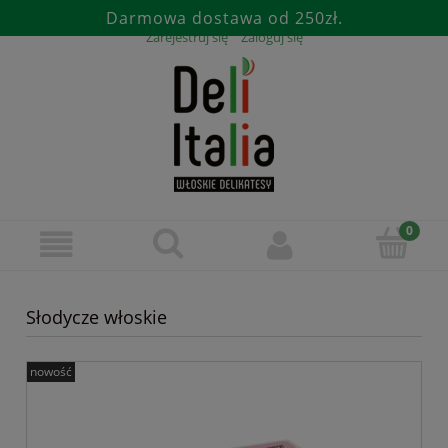
Darmowa dostawa od 250zł.
Zarejestruj się
Zaloguj się
Słodycze włoskie
nowość